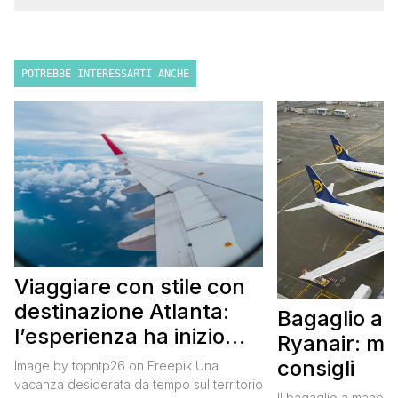
POTREBBE INTERESSARTI ANCHE
Viaggiare con stile con
destinazione Atlanta:
Bagaglio a
l’esperienza ha inizio
Ryanair: mi
con un volo Air France
consigli
Image by topntp26 on Freepik Una
vacanza desiderata da tempo sul territorio
Il bagaglio a mano R