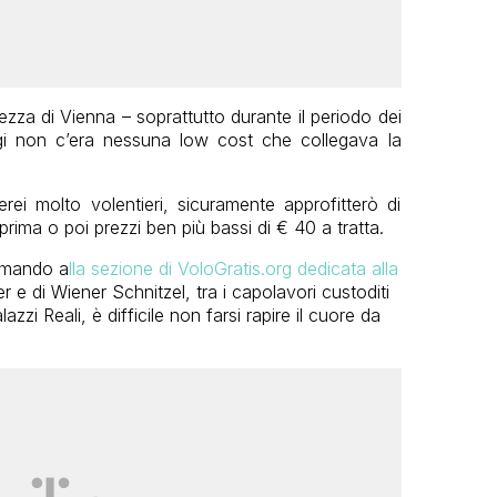
lezza di Vienna – soprattutto durante il periodo dei
gi non c’era nessuna low cost che collegava la
rei molto volentieri, sicuramente approfitterò di
rima o poi prezzi ben più bassi di € 40 a tratta.
rimando a
lla sezione di VoloGratis.org dedicata alla
r e di Wiener Schnitzel, tra i capolavori custoditi
azzi Reali, è difficile non farsi rapire il cuore da