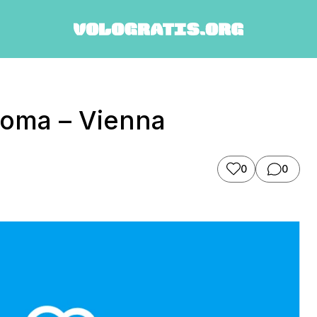
 Roma – Vienna
0
0