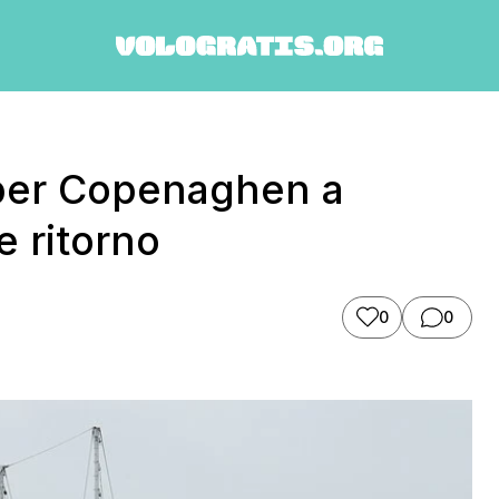
 per Copenaghen a
e ritorno
0
0