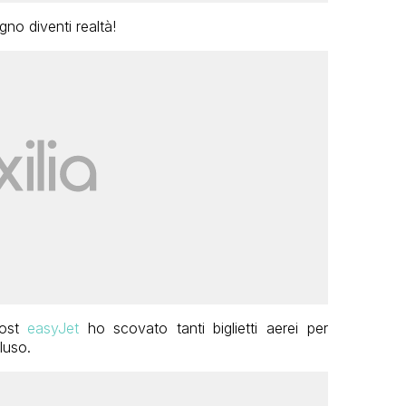
gno diventi realtà!
cost
easyJet
ho scovato tanti biglietti aerei per
luso.