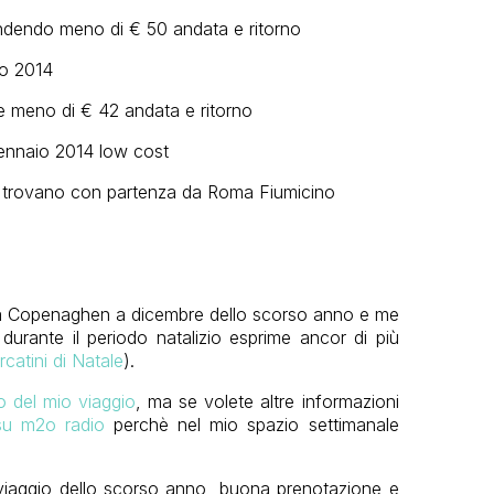
ndendo meno di € 50 andata e ritorno
re meno di € 42 andata e ritorno
i trovano con partenza da Roma Fiumicino
to a Copenaghen a dicembre dello scorso anno e me
urante il periodo natalizio esprime ancor di più
catini di Natale
).
to del mio viaggio
, ma se volete altre informazioni
 su m2o radio
perchè nel mio spazio settimanale
l viaggio dello scorso anno, buona prenotazione e