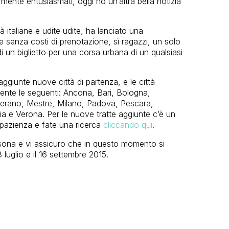
rmente entusiasmati, oggi ho un’altra bella notizia
tà italiane e udite udite, ha lanciato una
 senza costi di prenotazione, sì ragazzi, un solo
di un biglietto per una corsa urbana di un qualsiasi
giunte nuove città di partenza, e le città
ente le seguenti: Ancona, Bari, Bologna,
erano, Mestre, Milano, Padova, Pescara,
ia e Verona. Per le nuove tratte aggiunte c’è un
 pazienza e fate una ricerca
cliccando qui
.
rsona e vi assicuro che in questo momento si
18 luglio e il 16 settembre 2015.