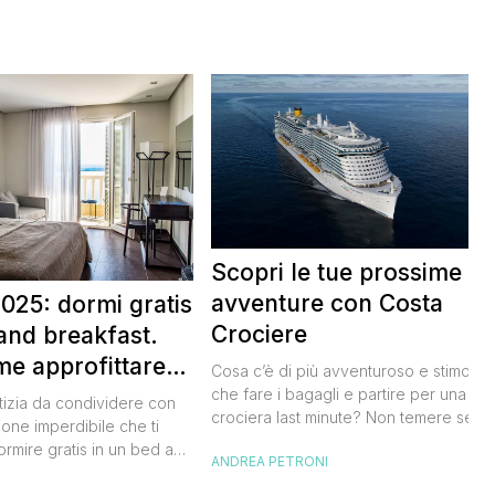
Scopri le tue prossime
avventure con Costa
025: dormi gratis
Crociere
and breakfast.
me approfittare
Cosa c’è di più avventuroso e stimolan
 gratis
che fare i bagagli e partire per una
tizia da condividere con
crociera last minute? Non temere se n
ione imperdibile che ti
hai avuto modo di studiare a fondo
ormire gratis in un bed and
ANDREA PETRONI
l’itinerario, lo staff di Costa Crociere sa
ano, scoprendo angoli
lieto di proiettarti in un clima di cultura 
I