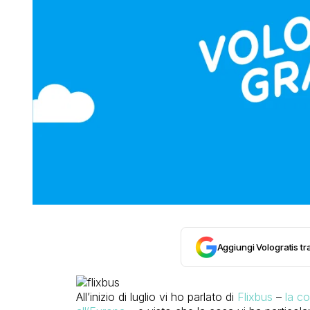
Aggiungi Vologratis tra
All’inizio di luglio vi ho parlato di
Flixbus
–
la co