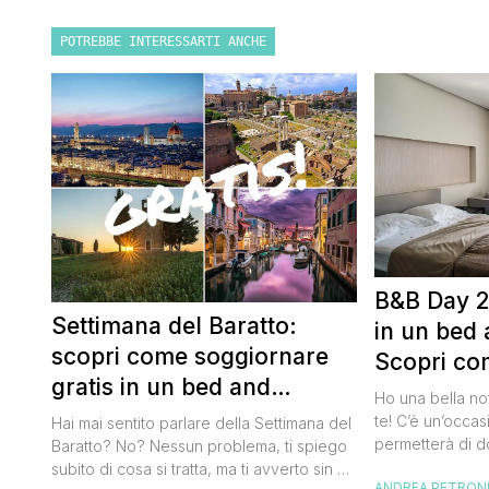
POTREBBE INTERESSARTI ANCHE
B&B Day 2
Settimana del Baratto:
in un bed 
scopri come soggiornare
Scopri co
gratis in un bed and
della notte
Ho una bella no
breakfast
te! C’è un’occas
Hai mai sentito parlare della Settimana del
permetterà di d
Baratto? No? Nessun problema, ti spiego
breakfast itali
subito di cosa si tratta, ma ti avverto sin da
ANDREA PETRON