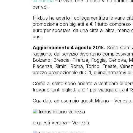
all’Europa
– e visto che la cosa vi ha particola
per voi.
Flixbus ha aperto i collegamenti tra le varie cit
promozione con biglietti a € 1 tutto compreso e
euro per spostarsi da una città all’altra, meno 
bus.
Aggiornamento 4 agosto 2015.
Sono state ag
raggiunte dal servizio diventano complessivam
Bolzano, Brescia, Firenze, Foggia, Genova, M
Piacenza, Rimini, Roma, Torino, Trieste, Venez
prezzo promozionale di € 1, quindi armatevi di
Come al solito sono andato a verificare di pe
trovano tanti biglietti a € 1 per viaggiare tra il 
Guardate ad esempio questi Milano – Venezia
o questi Verona – Venezia