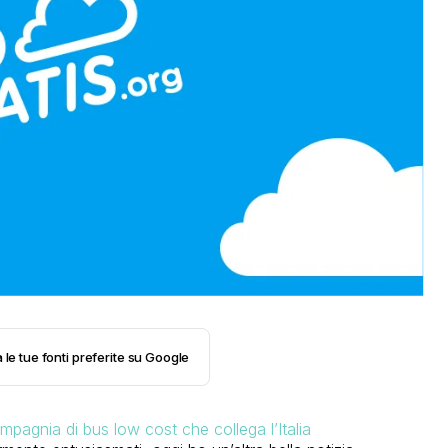
 le tue fonti preferite su Google
mpagnia di bus low cost che collega l’Italia