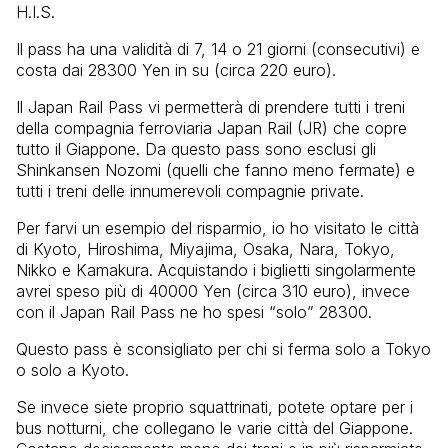
H.I.S.
Il pass ha una validità di 7, 14 o 21 giorni (consecutivi) e
costa dai 28300 Yen in su (circa 220 euro).
Il Japan Rail Pass vi permetterà di prendere tutti i treni
della compagnia ferroviaria Japan Rail (JR) che copre
tutto il Giappone. Da questo pass sono esclusi gli
Shinkansen Nozomi (quelli che fanno meno fermate) e
tutti i treni delle innumerevoli compagnie private.
Per farvi un esempio del risparmio, io ho visitato le città
di Kyoto, Hiroshima, Miyajima, Osaka, Nara, Tokyo,
Nikko e Kamakura. Acquistando i biglietti singolarmente
avrei speso più di 40000 Yen (circa 310 euro), invece
con il Japan Rail Pass ne ho spesi “solo” 28300.
Questo pass è sconsigliato per chi si ferma solo a Tokyo
o solo a Kyoto.
Se invece siete proprio squattrinati, potete optare per i
bus notturni, che collegano le varie città del Giappone.