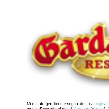
Mi è stato gentilmente segnalato sulla
pagina 
gruppi d’acquisto al pari di
Groupon
(v.
post
), 