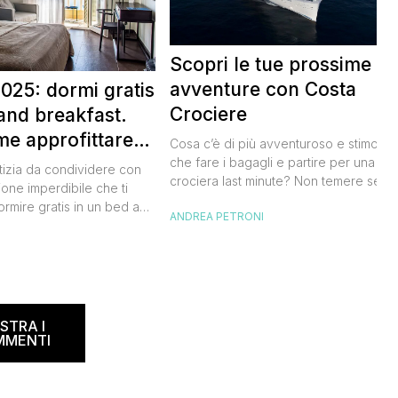
Scopri le tue prossime
avventure con Costa
025: dormi gratis
Crociere
and breakfast.
me approfittare
Cosa c’è di più avventuroso e stimolan
 gratis
che fare i bagagli e partire per una
tizia da condividere con
crociera last minute? Non temere se n
ione imperdibile che ti
hai avuto modo di studiare a fondo
ormire gratis in un bed and
ANDREA PETRONI
l’itinerario, lo staff di Costa Crociere sa
ano, scoprendo angoli
lieto di proiettarti in un clima di cultura 
I
l nostro Paese senza
natura, visitando spiagge paradisiache
rtuna. Segna subito
location ricche di storia. Se […]
 calendario: sabato 8
na il B&B Day, la giornata
ed and breakfast, giunta
STRA I
MMENTI