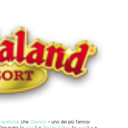
Facebook
che
Glamoo
– uno dei più famosi
Groupalia (v.
post
) e
Prezzo Felice
(v.
post
) – a