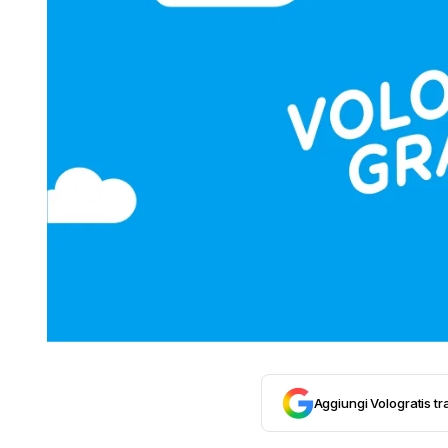
Aggiungi Vologratis tra