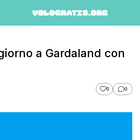
ggiorno a Gardaland con
0
0