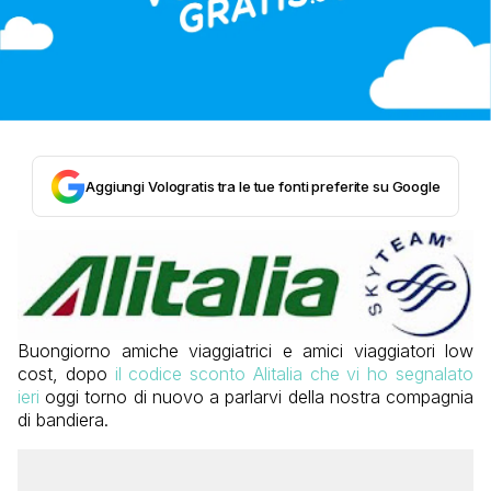
Aggiungi Vologratis tra le tue fonti preferite su Google
Buongiorno amiche viaggiatrici e amici viaggiatori low
cost, dopo
il codice sconto Alitalia che vi ho segnalato
ieri
oggi torno di nuovo a parlarvi della nostra compagnia
di bandiera.