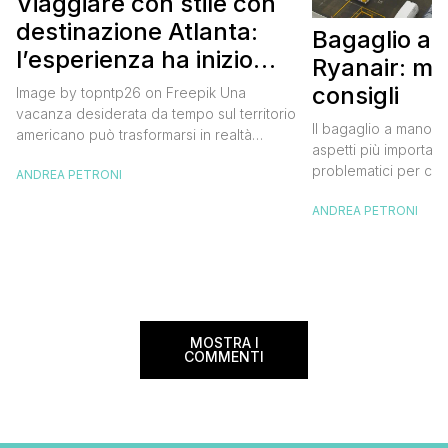
Viaggiare con stile con
destinazione Atlanta:
Bagaglio a
l’esperienza ha inizio
Ryanair: mi
con un volo Air France
consigli
Image by topntp26 on Freepik Una
vacanza desiderata da tempo sul territorio
Il bagaglio a mano R
americano può trasformarsi in realtà
aspetti più importanti
acquistando i biglietti di un volo Air
problematici per chi 
ANDREA PETRONI
France. Tale realtà, fondata nel 1933, ha
compagnia irlandese
sempre investito nell’innovazione fino a
ANDREA PETRONI
bagaglio cambiano 
divenire una delle compagnie aeree
confusione tra i viag
internazionali di riferimento nel panorama
guida aggiornata a 
internazionale. Volare sicuri verso Atlanta
troverai tutte le inf
Sui voli diretti ad […]
peso e costi per evi
sorprese. Mi raccom
MOSTRA I
COMMENTI