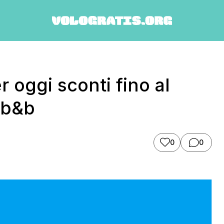
 oggi sconti fino al
e b&b
0
0