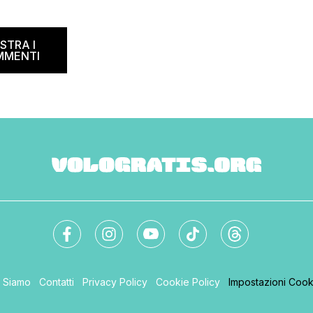
location ricche di storia. Se […]
 calendario: sabato 8
na il B&B Day, la giornata
ed and breakfast, giunta
STRA I
MMENTI
i Siamo
Contatti
Privacy Policy
Cookie Policy
Impostazioni Cook