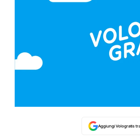
Aggiungi Vologratis tra