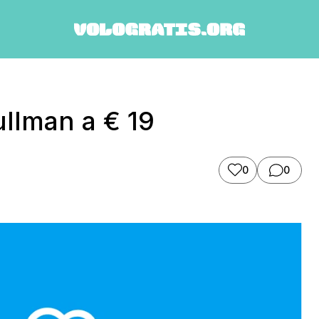
ullman a € 19
0
0