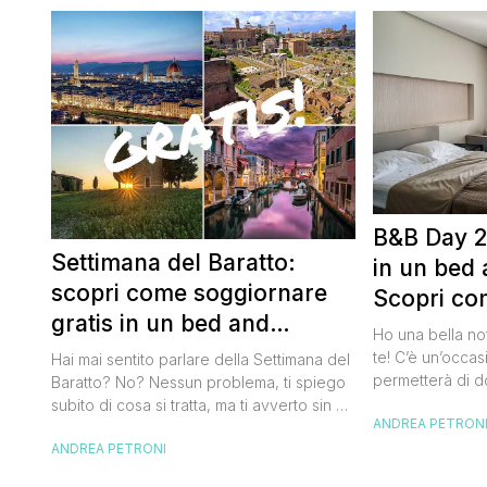
B&B Day 2
Settimana del Baratto:
in un bed 
scopri come soggiornare
Scopri co
gratis in un bed and
della notte
Ho una bella no
breakfast
te! C’è un’occas
Hai mai sentito parlare della Settimana del
permetterà di d
Baratto? No? Nessun problema, ti spiego
breakfast itali
subito di cosa si tratta, ma ti avverto sin da
ANDREA PETRON
meravigliosi de
ora che la manifestazione ti piacerà
spendere una fo
ANDREA PETRONI
tantissimo perché ti permetterà di
questa data sul
soggiornare gratis nei bed and breakfast