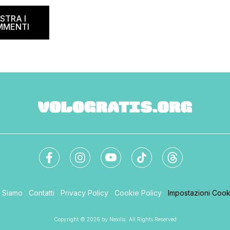
na il B&B Day, la giornata
ed and breakfast, giunta
STRA I
MMENTI
i Siamo
Contatti
Privacy Policy
Cookie Policy
Impostazioni Cook
Copyright © 2026 by Nexilia. All Rights Reserved