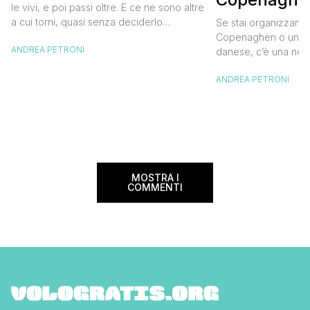
destinazione del cuore
le vivi, e poi passi oltre. E ce ne sono altre
meglio e s
a cui torni, quasi senza deciderlo
Se stai organizzand
meno
davvero, come se fosse la Carinzia a
Copenaghen o un we
ANDREA PETRONI
richiamarti indietro più che il contrario. Per
danese, c’è una novi
noi è la seconda categoria, senza dubbio.
conoscere prima del
Questa è stata la nostra quarta volta qui, la
ANDREA PETRONI
CopenPay ed è un’ini
terza […]
viaggiatori che sce
più sostenibili durant
Lanciato come proget
ampliato nel 2025 e 
MOSTRA I
COMMENTI