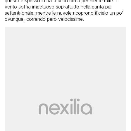
questo è spesso in balìa di un clima per niente mite. Il
vento soffia impetuoso soprattutto nella punta più
settentrionale, mentre le nuvole ricoprono il cielo un po’
ovunque, correndo però velocissime.