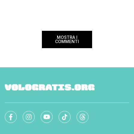
divenire una delle compagnie aeree
confusione tra i viag
internazionali di riferimento nel panorama
guida aggiornata a 
internazionale. Volare sicuri verso Atlanta
troverai tutte le inf
Sui voli diretti ad […]
peso e costi per evi
sorprese. Mi raccom
MOSTRA I
COMMENTI