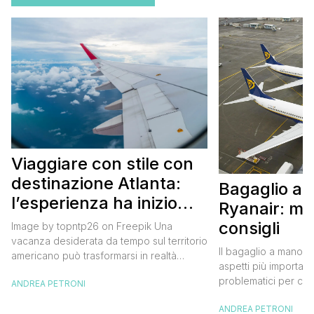
Viaggiare con stile con
destinazione Atlanta:
Bagaglio a
l’esperienza ha inizio
Ryanair: mi
con un volo Air France
consigli
Image by topntp26 on Freepik Una
vacanza desiderata da tempo sul territorio
Il bagaglio a mano R
americano può trasformarsi in realtà
aspetti più importanti
acquistando i biglietti di un volo Air
problematici per chi 
ANDREA PETRONI
France. Tale realtà, fondata nel 1933, ha
compagnia irlandese
sempre investito nell’innovazione fino a
ANDREA PETRONI
bagaglio cambiano 