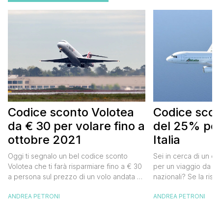
Codice sconto Volotea
Codice scont
da € 30 per volare fino a
del 25% per
ottobre 2021
Italia
Oggi ti segnalo un bel codice sconto
Sei in cerca di un co
Volotea che ti farà risparmiare fino a € 30
per un viaggio da far
a persona sul prezzo di un volo andata e
nazionali? Se la risp
ritorno. Si tratta in realtà di uno sconto di €
butta un occhio al 
ANDREA PETRONI
ANDREA PETRONI
15 a tratta, che diventano € 30 su un volo
Alitalia per l’Italia. S
andata e ritorno, € 60 per un volo a/r di
sconto che ti permett
coppia, […]
25% sul prezzo del b