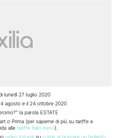
di lunedì 27 luglio 2020
l 4 agosto e il 24 ottobre 2020
e promo?” la parola ESTATE
rt o Prima (per saperne di più su tariffe e
ida alle
tariffe Italo treno
).
mio
video tutorial
su
come acquistare un biglietto