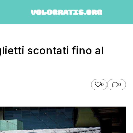
ietti scontati fino al
0
0