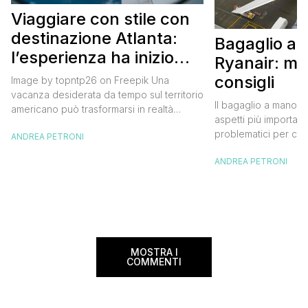
Viaggiare con stile con
destinazione Atlanta:
Bagaglio a
l’esperienza ha inizio
Ryanair: mi
con un volo Air France
consigli
Image by topntp26 on Freepik Una
vacanza desiderata da tempo sul territorio
Il bagaglio a mano R
americano può trasformarsi in realtà
aspetti più importanti
acquistando i biglietti di un volo Air
problematici per chi 
ANDREA PETRONI
France. Tale realtà, fondata nel 1933, ha
compagnia irlandese
sempre investito nell’innovazione fino a
ANDREA PETRONI
bagaglio cambiano 
divenire una delle compagnie aeree
confusione tra i viag
internazionali di riferimento nel panorama
guida aggiornata a 
internazionale. Volare sicuri verso Atlanta
troverai tutte le inf
Sui voli diretti ad […]
peso e costi per evi
sorprese. Mi raccom
MOSTRA I
COMMENTI