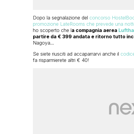
Dopo la segnalazione del
concorso HostelBook
promozione LateRooms che prevede una notte g
ho scoperto che l
a compagnia aerea
Lufth
partire da € 399 andata e ritorno tutto in
Nagoya…
Se siete riusciti ad accaparrarvi anche il
codic
fa risparmierete altri € 40!