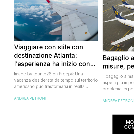
Viaggiare con stile con
destinazione Atlanta:
Bagaglio 
l’esperienza ha inizio con
misure, pe
un volo Air France
Image by topntp26 on Freepik Una
Il bagaglio a m
vacanza desiderata da tempo sul territorio
aspetti più impor
americano può trasformarsi in realtà
problematici per
acquistando i biglietti di un volo Air
compagnia irlan
ANDREA PETRONI
France. Tale realtà, fondata nel 1933, ha
ANDREA PETRON
bagaglio cambi
sempre investito nell’innovazione fino a
confusione tra i
divenire una delle compagnie aeree
guida aggiorna
internazionali di riferimento nel panorama
troverai tutte l
MO
internazionale. Volare sicuri verso Atlanta
peso e costi pe
CO
Sui voli diretti ad […]
sorprese. Mi r