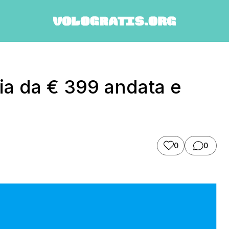
sia da € 399 andata e
0
0