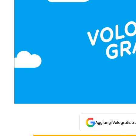
Aggiungi Vologratis tra