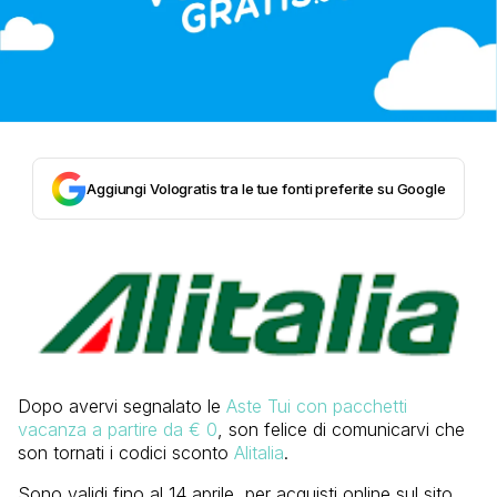
Aggiungi Vologratis tra le tue fonti preferite su Google
Dopo avervi segnalato le
Aste Tui con pacchetti
vacanza a partire da € 0
, son felice di comunicarvi che
son tornati i codici sconto
Alitalia
.
Sono validi fino al 14 aprile, per acquisti online sul sito