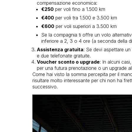
compensazione economica:
€250
per voli fino a 1.500 km
€400
per voli tra 1.500 e 3.500 km
€600
per voli superiori a 3.500 km
Se la compagnia ti offre un volo alternativ
inferiore a 2, 3 o 4 ore (a seconda della 
Assistenza gratuita
: Se devi aspettare un v
e due telefonate gratuite.
Voucher sconto o upgrade
: In alcuni cas
per una futura prenotazione o un upgrade all
Come hai visto la somma percepita per il man
risultare molto interessante per chi non ha fret
successivo.