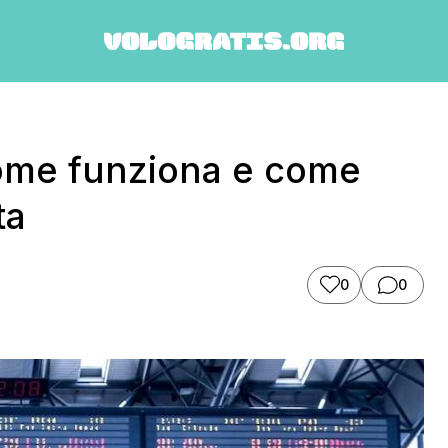
ome funziona e come
ta
0
0