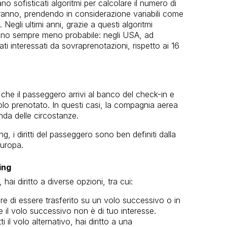
ano sofisticati algoritmi per calcolare il numero di
ranno, prendendo in considerazione variabili come
. Negli ultimi anni, grazie a questi algoritmi
eno sempre meno probabile: negli USA, ad
i interessati da sovraprenotazioni, rispetto ai 16
che il passeggero arrivi al banco del check-in e
olo prenotato. In questi casi, la compagnia aerea
nda delle circostanze.
, i diritti del passeggero sono ben definiti dalla
Europa.
ing
hai diritto a diverse opzioni, tra cui:
ere di essere trasferito su un volo successivo o in
se il volo successivo non è di tuo interesse.
i il volo alternativo, hai diritto a una