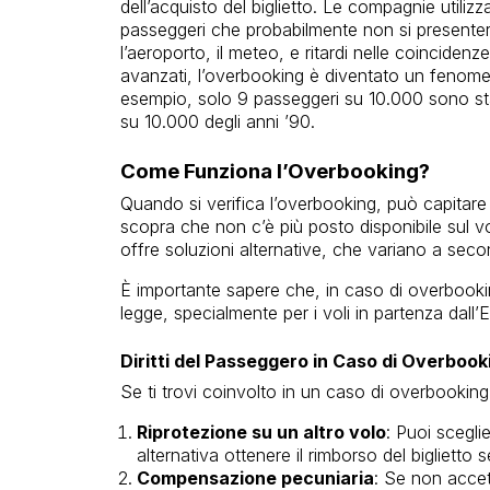
dell’acquisto del biglietto. Le compagnie utilizz
passeggeri che probabilmente non si presente
l’aeroporto, il meteo, e ritardi nelle coincidenze
avanzati, l’overbooking è diventato un fenom
esempio, solo 9 passeggeri su 10.000 sono stat
su 10.000 degli anni ’90.
Come Funziona l’Overbooking?
Quando si verifica l’overbooking, può capitare 
scopra che non c’è più posto disponibile sul v
offre soluzioni alternative, che variano a seco
È importante sapere che, in caso di overbooking
legge, specialmente per i voli in partenza dall’
Diritti del Passeggero in Caso di Overbook
Se ti trovi coinvolto in un caso di overbooking, 
Riprotezione su un altro volo
: Puoi scegli
alternativa ottenere il rimborso del biglietto 
Compensazione pecuniaria
: Se non accett