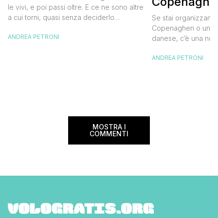
Copenaghen
destinazione del cuore
le vivi, e poi passi oltre. E ce ne sono altre
meglio e s
a cui torni, quasi senza deciderlo
Se stai organizzand
meno
davvero, come se fosse la Carinzia a
Copenaghen o un we
ANDREA PETRONI
richiamarti indietro più che il contrario. Per
danese, c’è una novi
noi è la seconda categoria, senza dubbio.
conoscere prima del
Questa è stata la nostra quarta volta qui, la
ANDREA PETRONI
CopenPay ed è un’ini
terza […]
viaggiatori che sce
più sostenibili durant
Lanciato come proget
ampliato nel 2025 e 
MOSTRA I
COMMENTI