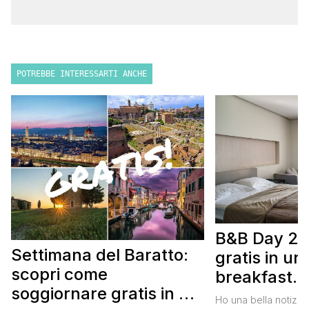
POTREBBE INTERESSARTI ANCHE
B&B Day 20
Settimana del Baratto:
gratis in u
scopri come
breakfast. 
soggiornare gratis in un
approfittare
Ho una bella notizia