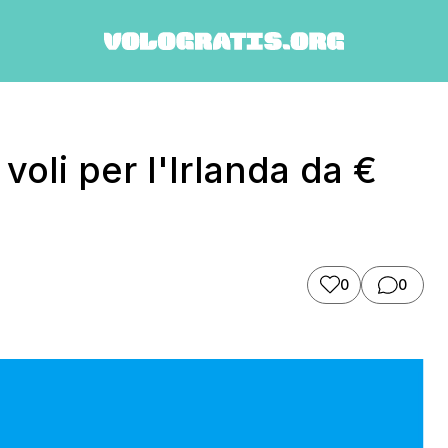
oli per l'Irlanda da €
0
0