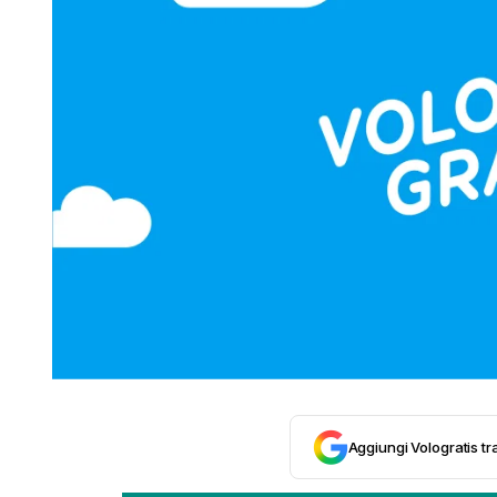
Aggiungi Vologratis tra