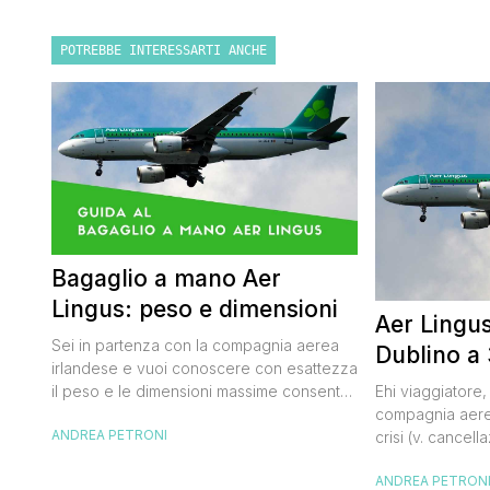
POTREBBE INTERESSARTI ANCHE
Bagaglio a mano Aer
Lingus: peso e dimensioni
Aer Lingus
Sei in partenza con la compagnia aerea
Dublino a
irlandese e vuoi conoscere con esattezza
il peso e le dimensioni massime consentite
Ehi viaggiatore,
per il bagaglio a mano Aer Lingus?
compagnia aerea
ANDREA PETRONI
Continua a leggere questo, post, io ho
crisi (v. cancell
viaggiato con il vettore dell’Isola di
Lingus ne appro
ANDREA PETRON
Smeraldo e sono pronto a darti tutte le
promozione con 