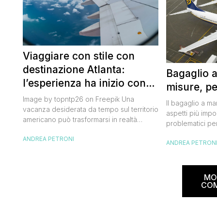
Viaggiare con stile con
destinazione Atlanta:
Bagaglio 
l’esperienza ha inizio con
misure, pe
un volo Air France
Image by topntp26 on Freepik Una
Il bagaglio a m
vacanza desiderata da tempo sul territorio
aspetti più impor
americano può trasformarsi in realtà
problematici per
acquistando i biglietti di un volo Air
compagnia irlan
ANDREA PETRONI
France. Tale realtà, fondata nel 1933, ha
ANDREA PETRON
bagaglio cambi
sempre investito nell’innovazione fino a
confusione tra i
divenire una delle compagnie aeree
guida aggiorna
internazionali di riferimento nel panorama
troverai tutte l
MO
internazionale. Volare sicuri verso Atlanta
peso e costi pe
CO
Sui voli diretti ad […]
sorprese. Mi r