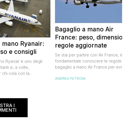
Bagaglio a mano Air
France: peso, dimensioni
a mano Ryanair:
regole aggiornate
so e consigli
Se stai per partire con Air France, è
fondamentale conoscere le regole sul
ano Ryanair è uno degli
bagaglio a mano Air France per evitar
tanti e, a volte,
inconvenienti all’imbarco. Non vuoi
 chi vola con la
ANDREA PETRONI
rischiare di dover pagare un
dese. Le regole sul
sovrapprezzo o dover registrare il tuo
I
ano spesso, creando
bagaglio in stiva, vero? Ecco tutto quel
 viaggiatori. In questa
che devi sapere per organizzare al
ta a dicembre 2024,
meglio il tuo viaggio. Air France bagagl
e informazioni su misure,
STRA I
[…]
r evitare spiacevoli
MMENTI
accomando, […]