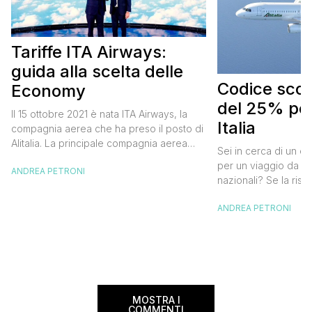
Tariffe ITA Airways:
guida alla scelta delle
Codice scont
Economy
del 25% per
Il 15 ottobre 2021 è nata ITA Airways, la
Italia
compagnia aerea che ha preso il posto di
Alitalia. La principale compagnia aerea
Sei in cerca di un co
italiana non ha effettuato cambiamenti alle
per un viaggio da far
ANDREA PETRONI
tariffe Alitalia e strizza l’occhio anche ai
nazionali? Se la risp
viaggiatori “low cost” che, pur badando al
butta un occhio al 
proprio portafogli, non vogliono
ANDREA PETRONI
Alitalia per l’Italia. S
rinunciare al comfort che caratterizza le
sconto che ti permett
cosiddette major. Oggi ho pensato di […]
25% sul prezzo del b
nazionale (tasse e o
volare durante l’esta
MOSTRA I
COMMENTI