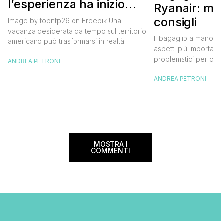
l’esperienza ha inizio
Ryanair: mi
con un volo Air France
consigli
Image by topntp26 on Freepik Una
vacanza desiderata da tempo sul territorio
Il bagaglio a mano R
americano può trasformarsi in realtà
aspetti più importanti
acquistando i biglietti di un volo Air
problematici per chi 
ANDREA PETRONI
France. Tale realtà, fondata nel 1933, ha
compagnia irlandese
sempre investito nell’innovazione fino a
ANDREA PETRONI
bagaglio cambiano 
divenire una delle compagnie aeree
confusione tra i viag
internazionali di riferimento nel panorama
guida aggiornata a 
internazionale. Volare sicuri verso Atlanta
troverai tutte le inf
Sui voli diretti ad […]
peso e costi per evi
sorprese. Mi raccom
MOSTRA I
COMMENTI