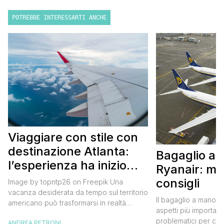
POTREBBE INTERESSARTI ANCHE
Viaggiare con stile con
destinazione Atlanta:
Bagaglio a
l’esperienza ha inizio
Ryanair: mi
con un volo Air France
consigli
Image by topntp26 on Freepik Una
vacanza desiderata da tempo sul territorio
Il bagaglio a mano R
americano può trasformarsi in realtà
aspetti più importanti
acquistando i biglietti di un volo Air
problematici per chi 
ANDREA PETRONI
France. Tale realtà, fondata nel 1933, ha