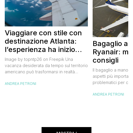
Viaggiare con stile con
destinazione Atlanta:
Bagaglio a
l’esperienza ha inizio
Ryanair: mi
con un volo Air France
consigli
Image by topntp26 on Freepik Una
vacanza desiderata da tempo sul territorio
Il bagaglio a mano R
americano può trasformarsi in realtà
aspetti più importanti
acquistando i biglietti di un volo Air
problematici per chi 
ANDREA PETRONI
France. Tale realtà, fondata nel 1933, ha
compagnia irlandese
sempre investito nell’innovazione fino a
ANDREA PETRONI
bagaglio cambiano 
divenire una delle compagnie aeree
confusione tra i viag
internazionali di riferimento nel panorama
guida aggiornata a 
internazionale. Volare sicuri verso Atlanta
troverai tutte le inf
Sui voli diretti ad […]
peso e costi per evi
sorprese. Mi raccom