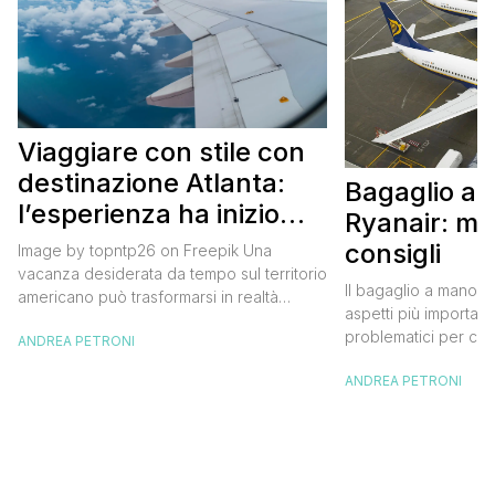
Viaggiare con stile con
destinazione Atlanta:
Bagaglio a
l’esperienza ha inizio
Ryanair: mi
con un volo Air France
consigli
Image by topntp26 on Freepik Una
vacanza desiderata da tempo sul territorio
Il bagaglio a mano R
americano può trasformarsi in realtà
aspetti più importanti
acquistando i biglietti di un volo Air
problematici per chi 
ANDREA PETRONI
France. Tale realtà, fondata nel 1933, ha
compagnia irlandese
sempre investito nell’innovazione fino a
ANDREA PETRONI
bagaglio cambiano 
divenire una delle compagnie aeree
confusione tra i viag
internazionali di riferimento nel panorama
guida aggiornata a 
internazionale. Volare sicuri verso Atlanta
troverai tutte le inf
Sui voli diretti ad […]
peso e costi per evi