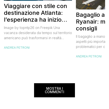
Viaggiare con stile con
destinazione Atlanta:
Bagaglio a
l’esperienza ha inizio
Ryanair: mi
con un volo Air France
consigli
Image by topntp26 on Freepik Una
vacanza desiderata da tempo sul territorio
Il bagaglio a mano R
americano può trasformarsi in realtà
aspetti più importanti
acquistando i biglietti di un volo Air
problematici per chi 
ANDREA PETRONI
France. Tale realtà, fondata nel 1933, ha
compagnia irlandese
sempre investito nell’innovazione fino a
ANDREA PETRONI
bagaglio cambiano 
divenire una delle compagnie aeree
confusione tra i viag
internazionali di riferimento nel panorama
guida aggiornata a 
internazionale. Volare sicuri verso Atlanta
troverai tutte le inf
Sui voli diretti ad […]
peso e costi per evi
sorprese. Mi raccom
MOSTRA I
COMMENTI