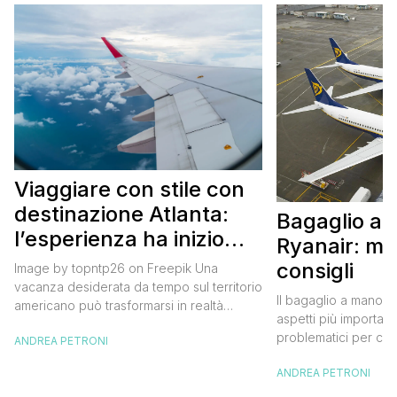
Viaggiare con stile con
destinazione Atlanta:
Bagaglio a
l’esperienza ha inizio
Ryanair: mi
con un volo Air France
consigli
Image by topntp26 on Freepik Una
vacanza desiderata da tempo sul territorio
Il bagaglio a mano R
americano può trasformarsi in realtà
aspetti più importanti
acquistando i biglietti di un volo Air
problematici per chi 
ANDREA PETRONI
France. Tale realtà, fondata nel 1933, ha
compagnia irlandese
sempre investito nell’innovazione fino a
ANDREA PETRONI
bagaglio cambiano 
divenire una delle compagnie aeree
confusione tra i viag