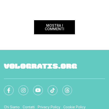
internazionali di riferimento nel panorama
guida aggiornata a 
internazionale. Volare sicuri verso Atlanta
troverai tutte le inf
Sui voli diretti ad […]
peso e costi per evi
sorprese. Mi raccom
MOSTRA I
COMMENTI
Chi Siamo
Contatti
Privacy Policy
Cookie Policy