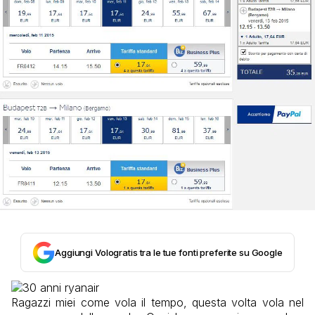
Aggiungi Vologratis tra le tue fonti preferite su Google
Ragazzi miei come vola il tempo, questa volta vola nel