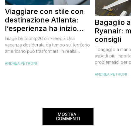
Viaggiare con stile con
destinazione Atlanta:
Bagaglio a
l’esperienza ha inizio
Ryanair: mi
con un volo Air France
consigli
Image by topntp26 on Freepik Una
vacanza desiderata da tempo sul territorio
Il bagaglio a mano R
americano può trasformarsi in realtà
aspetti più importanti
acquistando i biglietti di un volo Air
problematici per chi 
ANDREA PETRONI
France. Tale realtà, fondata nel 1933, ha
compagnia irlandese
sempre investito nell’innovazione fino a
ANDREA PETRONI
bagaglio cambiano 
divenire una delle compagnie aeree
confusione tra i viag
internazionali di riferimento nel panorama
guida aggiornata a 
internazionale. Volare sicuri verso Atlanta
troverai tutte le inf
Sui voli diretti ad […]
peso e costi per evi
sorprese. Mi raccom
MOSTRA I
COMMENTI