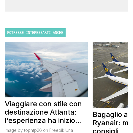
POTREBBE INTERESSARTI ANCHE
Viaggiare con stile con
destinazione Atlanta:
Bagaglio a
l’esperienza ha inizio
Ryanair: mi
con un volo Air France
consigli
Image by topntp26 on Freepik Una