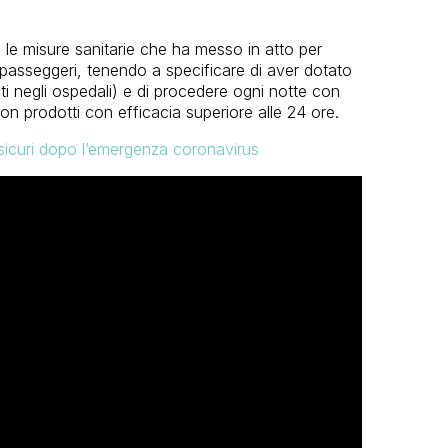
 le misure sanitarie che ha messo in atto per
 passeggeri, tenendo a specificare di aver dotato
izzati negli ospedali) e di procedere ogni notte con
 con prodotti con efficacia superiore alle 24 ore.
 sicuri dopo l’emergenza coronavirus