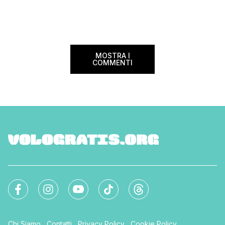
confusione tra i viag
internazionali di riferimento nel panorama
guida aggiornata a 
internazionale. Volare sicuri verso Atlanta
troverai tutte le inf
Sui voli diretti ad […]
peso e costi per evi
sorprese. Mi raccom
MOSTRA I
COMMENTI
Chi Siamo
Contatti
Privacy Policy
Cookie Policy