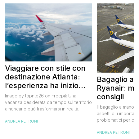
Viaggiare con stile con
destinazione Atlanta:
Bagaglio a
l’esperienza ha inizio
Ryanair: mi
con un volo Air France
consigli
Image by topntp26 on Freepik Una
vacanza desiderata da tempo sul territorio
Il bagaglio a mano R
americano può trasformarsi in realtà
aspetti più importanti
acquistando i biglietti di un volo Air
problematici per chi 
ANDREA PETRONI
France. Tale realtà, fondata nel 1933, ha
compagnia irlandese
sempre investito nell’innovazione fino a
ANDREA PETRONI
bagaglio cambiano 
divenire una delle compagnie aeree