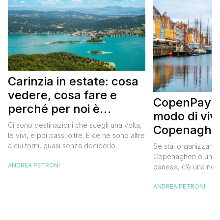
Carinzia in estate: cosa
vedere, cosa fare e
CopenPay: i
perché per noi è
modo di viv
diventata una
Ci sono destinazioni che scegli una volta,
Copenaghen
destinazione del cuore
le vivi, e poi passi oltre. E ce ne sono altre
meglio e s
a cui torni, quasi senza deciderlo
Se stai organizzand
meno
davvero, come se fosse la Carinzia a
Copenaghen o un we
ANDREA PETRONI
richiamarti indietro più che il contrario. Per
danese, c’è una novi
noi è la seconda categoria, senza dubbio.
conoscere prima del
Questa è stata la nostra quarta volta qui, la
ANDREA PETRONI
CopenPay ed è un’ini
terza […]
viaggiatori che sce
più sostenibili durant
Lanciato come proget