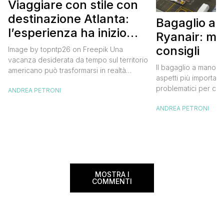
Viaggiare con stile con
destinazione Atlanta:
Bagaglio a
l’esperienza ha inizio
Ryanair: mi
con un volo Air France
consigli
Image by topntp26 on Freepik Una
vacanza desiderata da tempo sul territorio
Il bagaglio a mano R
americano può trasformarsi in realtà
aspetti più importanti
acquistando i biglietti di un volo Air
problematici per chi 
ANDREA PETRONI
France. Tale realtà, fondata nel 1933, ha
compagnia irlandese
sempre investito nell’innovazione fino a
ANDREA PETRONI
bagaglio cambiano 
divenire una delle compagnie aeree
confusione tra i viag
internazionali di riferimento nel panorama
guida aggiornata a 
internazionale. Volare sicuri verso Atlanta
troverai tutte le inf
Sui voli diretti ad […]
peso e costi per evi
sorprese. Mi raccom
MOSTRA I
COMMENTI