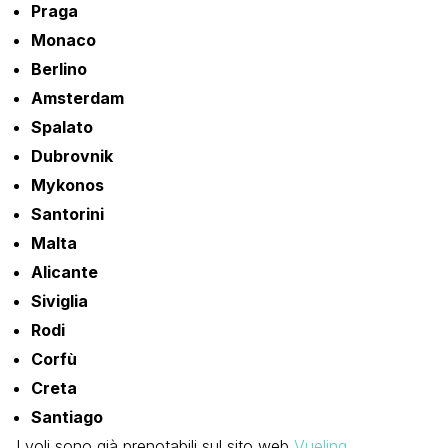
Praga
Monaco
Berlino
Amsterdam
Spalato
Dubrovnik
Mykonos
Santorini
Malta
Alicante
Siviglia
Rodi
Corfù
Creta
Santiago
I voli sono già prenotabili sul sito web
Vueling
.