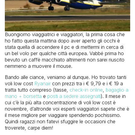
Buongiorno viaggiatrici e viaggiatori, la prima cosa che
ho fatto questa mattina dopo aver aperto gli occhi è
stata quella di accendere il pc e di mettermi in cerca di
un bel volo per qualche città europea. Vabbé prima ho
bevuto un caffè macchiato altrimenti non sarei riuscito
nemmeno a muovere il mouse.
Bando alle ciance, veniamo al dunque. Ho trovato tanti
voli low cost
Ryanair
con prezzi tra i € 9,79 e i € 19 a
tratta tutto compreso (tasse,
check-in online
,
bagaglio a
mano + borsetta
e
posti a sedere assegnati
). Il mese in
cui c’è la più alta concentrazione di voli low cost è
novembre, d’altronde voi esperti viaggiatori sapete che è
il mese migliore per viaggiare spendendo pochissimo.
Quindi ragazzi non fatevi sfuggire le occasioni che
troverete, carpe diem!