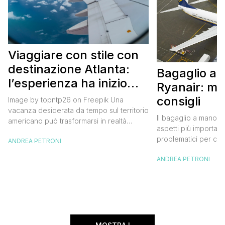
Viaggiare con stile con
destinazione Atlanta:
Bagaglio a
l’esperienza ha inizio
Ryanair: mi
con un volo Air France
consigli
Image by topntp26 on Freepik Una
vacanza desiderata da tempo sul territorio
Il bagaglio a mano R
americano può trasformarsi in realtà
aspetti più importanti
acquistando i biglietti di un volo Air
problematici per chi 
ANDREA PETRONI
France. Tale realtà, fondata nel 1933, ha
compagnia irlandese
sempre investito nell’innovazione fino a
ANDREA PETRONI
bagaglio cambiano 
divenire una delle compagnie aeree
confusione tra i viag
internazionali di riferimento nel panorama
guida aggiornata a 
internazionale. Volare sicuri verso Atlanta
troverai tutte le inf
Sui voli diretti ad […]
peso e costi per evi
sorprese. Mi raccom