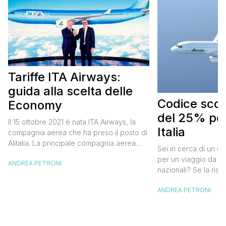
Tariffe ITA Airways:
guida alla scelta delle
Codice scont
Economy
del 25% per
Il 15 ottobre 2021 è nata ITA Airways, la
Italia
compagnia aerea che ha preso il posto di
Alitalia. La principale compagnia aerea
Sei in cerca di un co
italiana non ha effettuato cambiamenti alle
per un viaggio da far
ANDREA PETRONI
tariffe Alitalia e strizza l’occhio anche ai
nazionali? Se la risp
viaggiatori “low cost” che, pur badando al
butta un occhio al 
proprio portafogli, non vogliono
ANDREA PETRONI
Alitalia per l’Italia. S
rinunciare al comfort che caratterizza le
sconto che ti permett
cosiddette major. Oggi ho pensato di […]
25% sul prezzo del b
nazionale (tasse e o