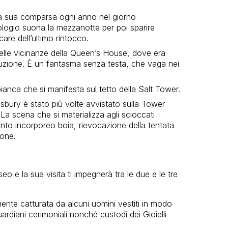
 la sua comparsa ogni anno nel giorno
rologio suona la mezzanotte per poi sparire
are dell’ultimo rintocco.
elle vicinanze della Queen’s House, dove era
cuzione. È un fantasma senza testa, che vaga nei
ianca che si manifesta sul tetto della Salt Tower.
sbury è stato più volte avvistato sulla Tower
 La scena che si materializza agli scioccati
ttanto incorporeo boia, rievocazione della tentata
ione.
o e la sua visita ti impegnerà tra le due e le tre
ente catturata da alcuni uomini vestiti in modo
guardiani cerimoniali nonché custodi dei Gioielli