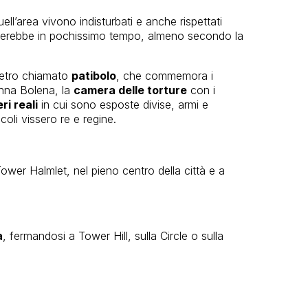
ell’area vivono indisturbati e anche rispettati
lerebbe in pochissimo tempo, almeno secondo la
 vetro chiamato
patibolo
, che commemora i
nna Bolena, la
camera delle torture
con i
ri reali
in cui sono esposte divise, armi e
coli vissero re e regine.
wer Halmlet, nel pieno centro della città e a
a
, fermandosi a Tower Hill, sulla Circle o sulla