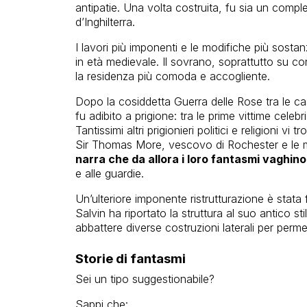
antipatie. Una volta costruita, fu sia un comple
d’Inghilterra.
I lavori più imponenti e le modifiche più sostanz
in età medievale. Il sovrano, soprattutto su co
la residenza più comoda e accogliente.
Dopo la cosiddetta Guerra delle Rose tra le cas
fu adibito a prigione: tra le prime vittime cele
Tantissimi altri prigionieri politici e religioni 
Sir Thomas More, vescovo di Rochester e le m
narra che da allora i loro fantasmi vaghino
e alle guardie.
Un’ulteriore imponente ristrutturazione è stata 
Salvin ha riportato la struttura al suo antico st
abbattere diverse costruzioni laterali per perm
Storie di fantasmi
Sei un tipo suggestionabile?
Sappi che: