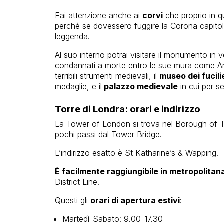
Fai attenzione anche ai
corvi
che proprio in qu
perché se dovessero fuggire la Corona capito
leggenda.
Al suo interno potrai visitare il monumento in
condannati a morte entro le sue mura come A
terribili strumenti medievali, il
museo dei fucilie
medaglie, e il
palazzo medievale
in cui per se
Torre di Londra: orari e indirizzo
La Tower of London si trova nel Borough of To
pochi passi dal Tower Bridge.
L’indirizzo esatto è St Katharine’s & Wapping.
È facilmente raggiungibile in metropolitan
District Line.
Questi gli
orari di apertura estivi
:
Martedì-Sabato: 9.00-17.30