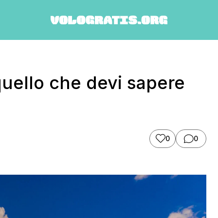
quello che devi sapere
0
0