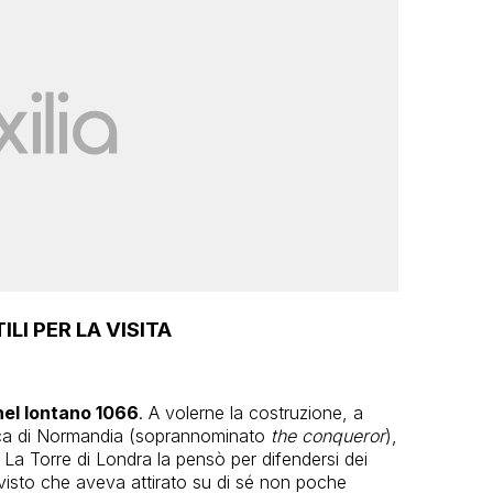
LI PER LA VISITA
nel lontano 1066
. A volerne la costruzione, a
uca di Normandia (soprannominato
the conqueror
),
. La Torre di Londra la pensò per difendersi dei
, visto che aveva attirato su di sé non poche