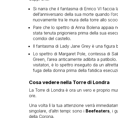
Si narra che il fantasma di Enrico VI faccia
dell’anniversario della sua morte quando l’o
nuovamente tra le mura della torre allo scocc
Pare che lo spettro di Anna Bolena appaia n
stata tenuta prigioniera prima della sua ese
corridoi del castello.
Il fantasma di Lady Jane Grey è una figura b
Lo spettro di Margaret Pole, contessa di Sali
Green, l’area anticamente adibita a patibolo.
visitatori, è lo spettro inseguito da un altre
fuga della donna prima della fatidica esecuz
Cosa vedere nella Torre di Londra
La Torre di Londra è ora un vero e proprio muse
ore.
Una volta lì la tua attenzione verrà immediatam
singolare, d’altri tempi: sono i
Beefeaters
, i 
della Corona.