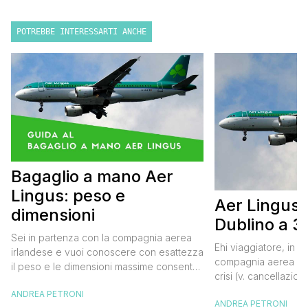
POTREBBE INTERESSARTI ANCHE
Bagaglio a mano Aer
Lingus: peso e
Aer Lingus: 
dimensioni
Dublino a 3
Sei in partenza con la compagnia aerea
Ehi viaggiatore, in u
irlandese e vuoi conoscere con esattezza
compagnia aerea low
il peso e le dimensioni massime consentite
crisi (v. cancellazion
per il bagaglio a mano Aer Lingus?
Lingus ne approfitta
ANDREA PETRONI
Continua a leggere questo, post, io ho
ANDREA PETRONI
promozione con voli 