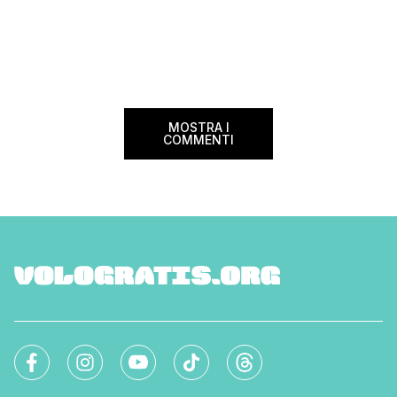
viaggiato con il vettore dell’Isola di
da 34,99 euro. Cred
Smeraldo e sono pronto a darti tutte le
volare con Aer Lingu
informazioni necessarie che ti eviteranno
irlandese è un ottim
eventuali problematiche all’imbarco. […]
non è […]
MOSTRA I
COMMENTI