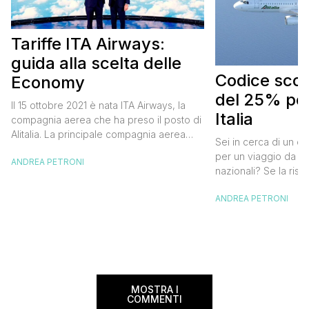
Tariffe ITA Airways:
guida alla scelta delle
Codice scont
Economy
del 25% per
Il 15 ottobre 2021 è nata ITA Airways, la
Italia
compagnia aerea che ha preso il posto di
Alitalia. La principale compagnia aerea
Sei in cerca di un co
italiana non ha effettuato cambiamenti alle
per un viaggio da far
ANDREA PETRONI
tariffe Alitalia e strizza l’occhio anche ai
nazionali? Se la risp
viaggiatori “low cost” che, pur badando al
butta un occhio al 
proprio portafogli, non vogliono
ANDREA PETRONI
Alitalia per l’Italia. S
rinunciare al comfort che caratterizza le
sconto che ti permett
cosiddette major. Oggi ho pensato di […]
25% sul prezzo del b
nazionale (tasse e o
volare durante l’esta
MOSTRA I
COMMENTI