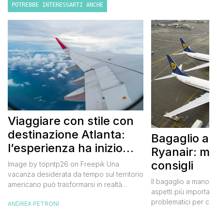
POTREBBE INTERESSARTI ANCHE
Viaggiare con stile con
destinazione Atlanta:
Bagaglio a
l’esperienza ha inizio
Ryanair: mi
con un volo Air France
consigli
Image by topntp26 on Freepik Una
vacanza desiderata da tempo sul territorio
Il bagaglio a mano R
americano può trasformarsi in realtà
aspetti più importanti
acquistando i biglietti di un volo Air
problematici per chi 
ANDREA PETRONI
France. Tale realtà, fondata nel 1933, ha
compagnia irlandese
sempre investito nell’innovazione fino a