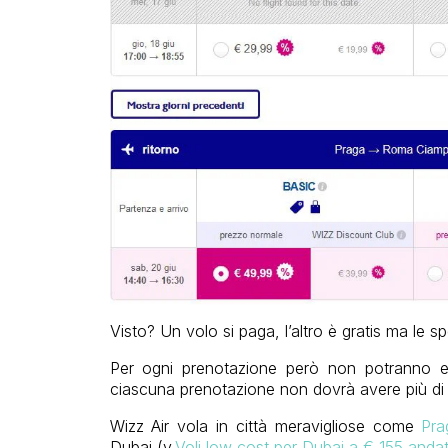
Visto? Un volo si paga, l’altro è gratis ma le 
Per ogni prenotazione però non potranno esse
ciascuna prenotazione non dovrà avere più di 
Wizz Air vola in città meravigliose come
Pra
Dubai (v.
Voli low cost per Dubai a € 155 andat