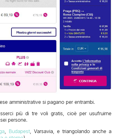
spese amministrative si pagano per entrambi.
rci più di tre voli gratis, cioè per usufruirne
sei persone.
ga
,
Budapest
, Varsavia, e triangolando anche a
a e ritorno
).