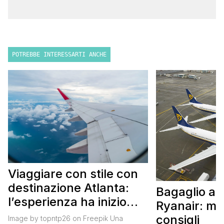
POTREBBE INTERESSARTI ANCHE
Viaggiare con stile con
destinazione Atlanta:
Bagaglio a
l’esperienza ha inizio
Ryanair: mi
con un volo Air France
consigli
Image by topntp26 on Freepik Una