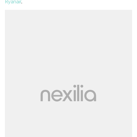
Ryanair
.