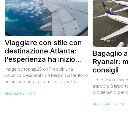
Viaggiare con stile con
destinazione Atlanta:
Bagaglio a
l’esperienza ha inizio
Ryanair: mi
con un volo Air France
consigli
Image by topntp26 on Freepik Una
vacanza desiderata da tempo sul territorio
Il bagaglio a mano R
americano può trasformarsi in realtà
aspetti più importanti
acquistando i biglietti di un volo Air
problematici per chi 
ANDREA PETRONI
France. Tale realtà, fondata nel 1933, ha
compagnia irlandese
sempre investito nell’innovazione fino a
ANDREA PETRONI
bagaglio cambiano 
divenire una delle compagnie aeree
confusione tra i viag
internazionali di riferimento nel panorama
guida aggiornata a 
internazionale. Volare sicuri verso Atlanta
troverai tutte le inf
Sui voli diretti ad […]
peso e costi per evi