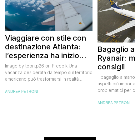
Viaggiare con stile con
destinazione Atlanta:
Bagaglio a
l’esperienza ha inizio
Ryanair: mi
con un volo Air France
consigli
Image by topntp26 on Freepik Una
vacanza desiderata da tempo sul territorio
Il bagaglio a mano R
americano può trasformarsi in realtà
aspetti più importanti
acquistando i biglietti di un volo Air
problematici per chi 
ANDREA PETRONI
France. Tale realtà, fondata nel 1933, ha
compagnia irlandese
sempre investito nell’innovazione fino a
ANDREA PETRONI
bagaglio cambiano 
divenire una delle compagnie aeree
confusione tra i viag
internazionali di riferimento nel panorama
guida aggiornata a 
internazionale. Volare sicuri verso Atlanta
troverai tutte le inf
Sui voli diretti ad […]
peso e costi per evi
sorprese. Mi raccom