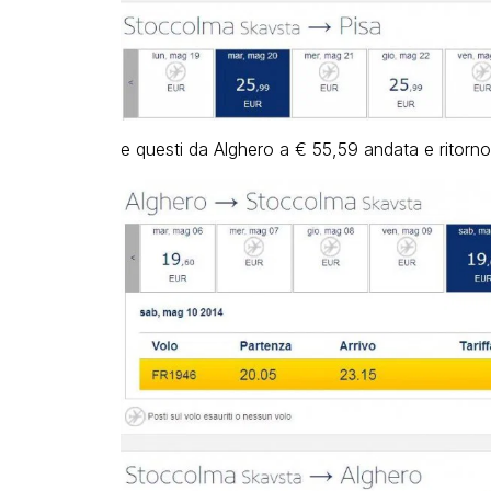
e questi da Alghero a € 55,59 andata e ritorno