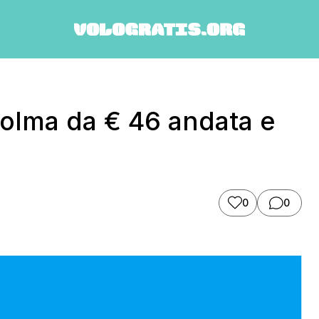
colma da € 46 andata e
0
0