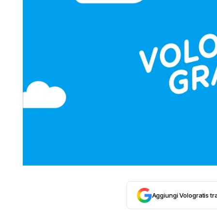
Aggiungi Vologratis tra