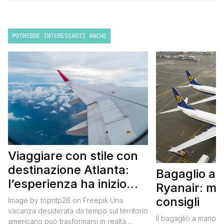
POTREBBE INTERESSARTI ANCHE
Viaggiare con stile con
destinazione Atlanta:
Bagaglio a
l’esperienza ha inizio
Ryanair: mi
con un volo Air France
consigli
Image by topntp26 on Freepik Una
vacanza desiderata da tempo sul territorio
Il bagaglio a mano R
americano può trasformarsi in realtà