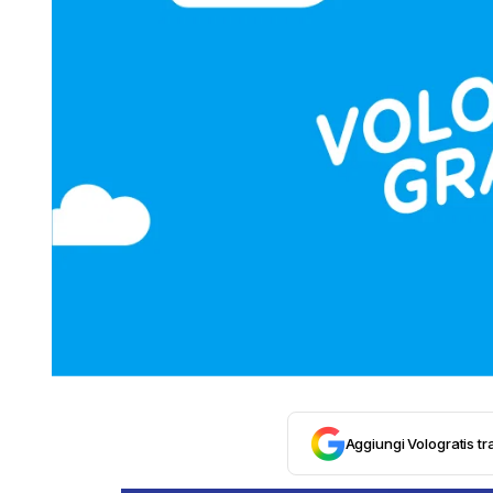
Aggiungi Vologratis tra