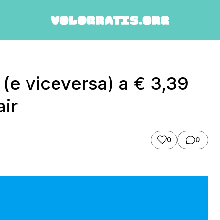
 (e viceversa) a € 3,39
air
0
0