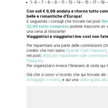
1- 6 – 7 – 8 – 9 – 11 – 13 – 14 – 15 – 17 – 19
Con soli € 6,98 andata e ritorno tutto comp
belle e romantiche d’Europa!
E seguendo i consigli che trovate nel post
Wee
32,98 tutto compreso
potrete trascorre un v
una cena al ristorante!
Viaggiatrici e viaggiatori low cost non fa
Per risparmiare una parte delle commissioni ch
credito che non siano
Ryanair Cash Passport
,
nel post:
dritta per risparmiare sulle commissi
Passport
.
Per organizzarvi invece l’itinerario di visita qui 
Già che ci sono vi ricordo che qui trovate dei
al bagaglio a mano
,
e qui una
video-guida all