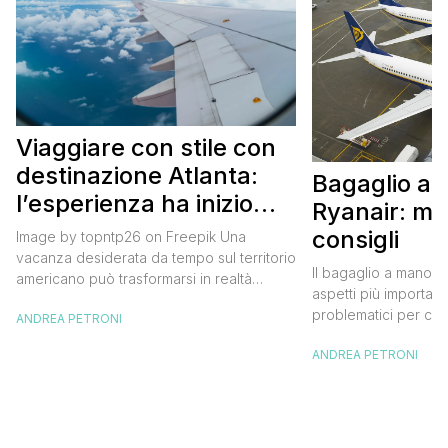
Viaggiare con stile con
destinazione Atlanta:
Bagaglio a
l’esperienza ha inizio
Ryanair: mi
con un volo Air France
consigli
Image by topntp26 on Freepik Una
vacanza desiderata da tempo sul territorio
Il bagaglio a mano R
americano può trasformarsi in realtà
aspetti più importanti
acquistando i biglietti di un volo Air
problematici per chi 
ANDREA PETRONI
France. Tale realtà, fondata nel 1933, ha
compagnia irlandese
sempre investito nell’innovazione fino a
ANDREA PETRONI
bagaglio cambiano 
divenire una delle compagnie aeree
confusione tra i viag
internazionali di riferimento nel panorama
guida aggiornata a 
internazionale. Volare sicuri verso Atlanta
troverai tutte le inf
Sui voli diretti ad […]
peso e costi per evi